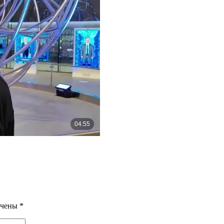
ечены
*