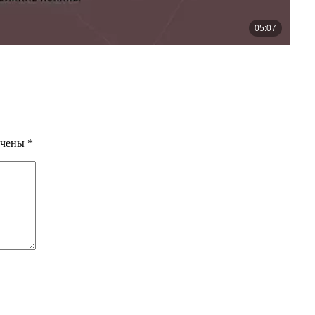
ечены
*