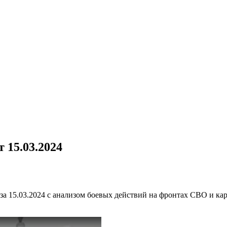
 15.03.2024
 за 15.03.2024 с анализом боевых действий на фронтах СВО и к