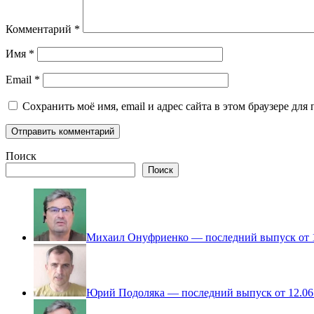
Комментарий
*
Имя
*
Email
*
Сохранить моё имя, email и адрес сайта в этом браузере д
Поиск
Поиск
Михаил Онуфриенко — последний выпуск от 1
Юрий Подоляка — последний выпуск от 12.06