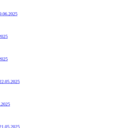
.06.2025
2025
2025
2.05.2025
.2025
1.05.2025