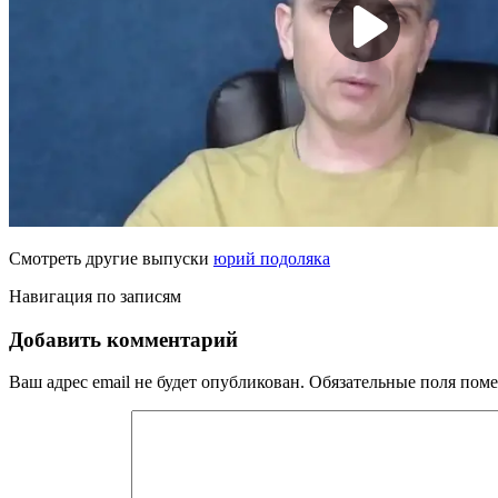
Смотреть другие выпуски
юрий подоляка
Навигация по записям
Добавить комментарий
Ваш адрес email не будет опубликован.
Обязательные поля пом