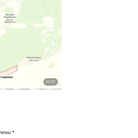
ечены
*