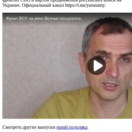
Украине. Официальный канал https://t.me/yurasumy.
Смотреть другие выпуски
юрий подоляка